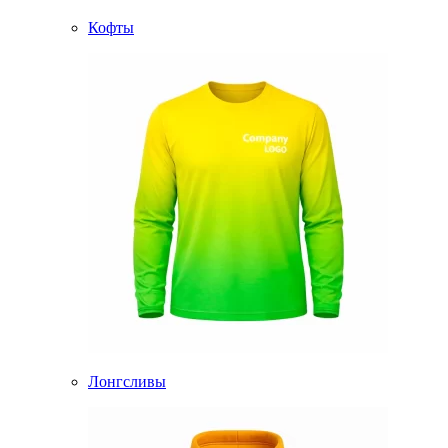
Кофты
Лонгсливы