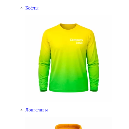
Кофты
Лонгсливы