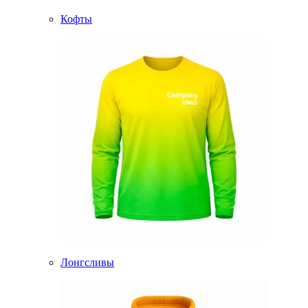
Кофты
Лонгсливы