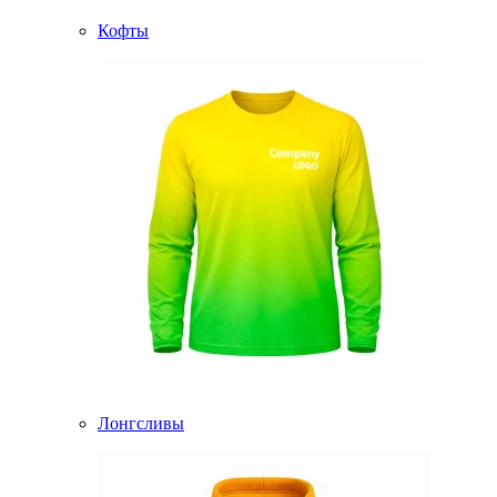
Кофты
Лонгсливы