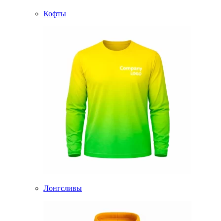
Кофты
Лонгсливы