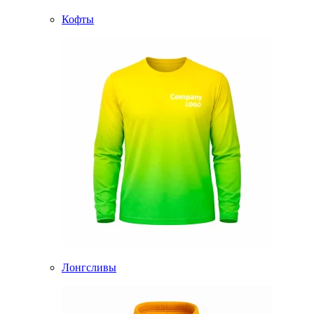
Кофты
Лонгсливы