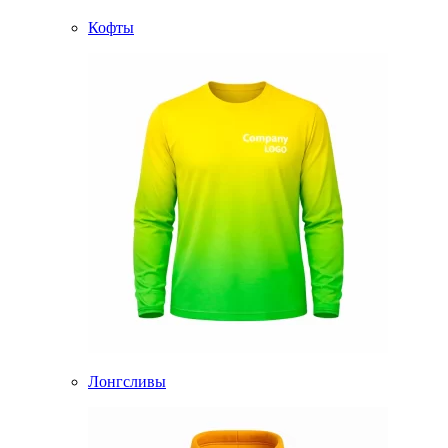
Кофты
Лонгсливы