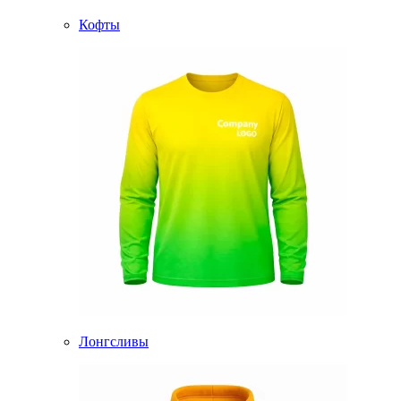
Кофты
Лонгсливы