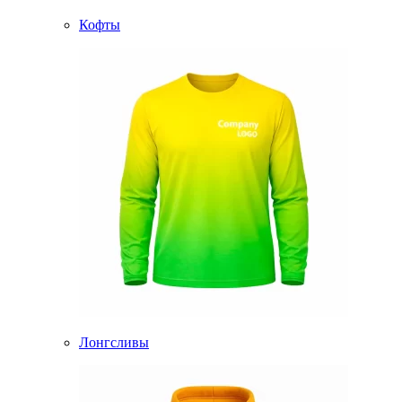
Кофты
Лонгсливы