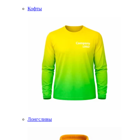
Кофты
Лонгсливы