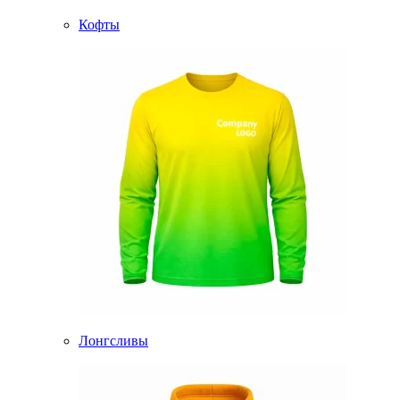
Кофты
Лонгсливы