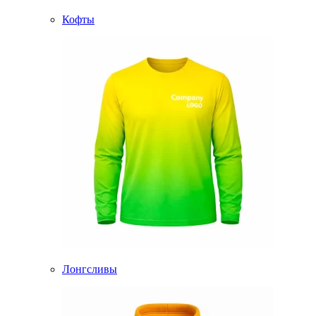
Кофты
Лонгсливы