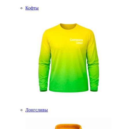
Кофты
Лонгсливы