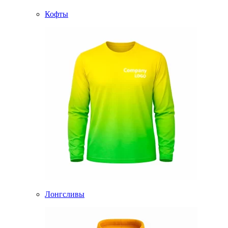
Кофты
Лонгсливы