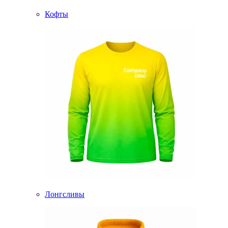
Кофты
Лонгсливы