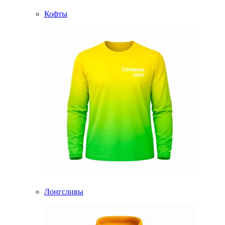
Кофты
Лонгсливы