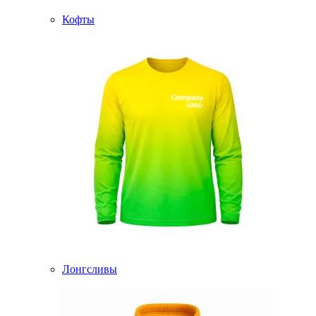
Кофты
Лонгсливы