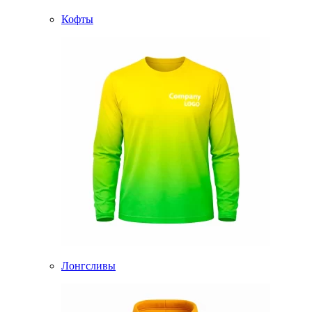
Кофты
Лонгсливы