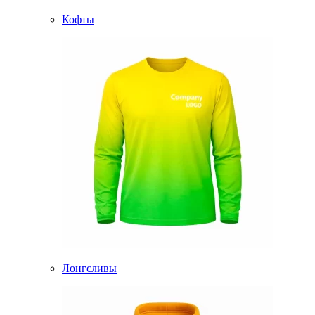
Кофты
Лонгсливы