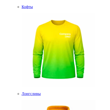
Кофты
Лонгсливы