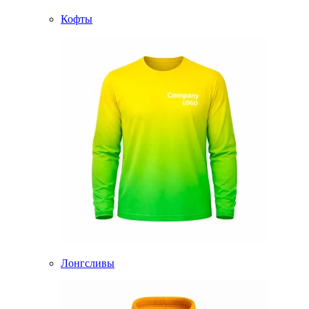
Кофты
Лонгсливы