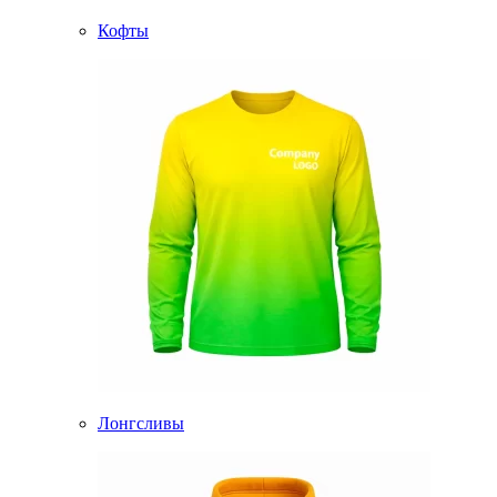
Кофты
Лонгсливы