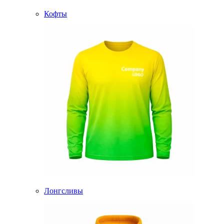
Кофты
Лонгсливы