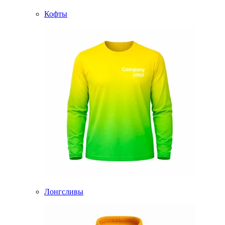
Кофты
Лонгсливы