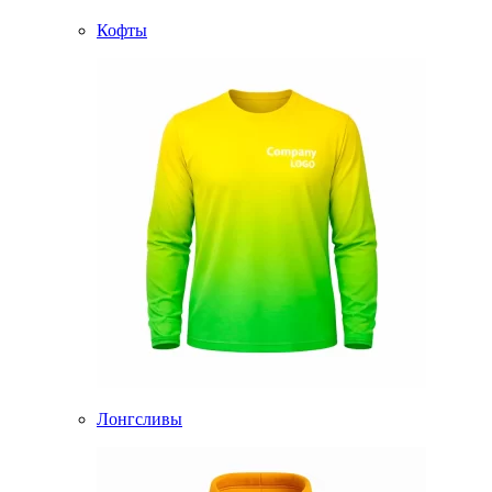
Кофты
Лонгсливы