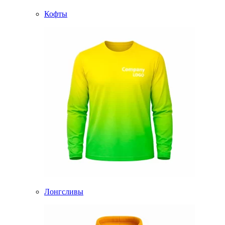
Кофты
Лонгсливы