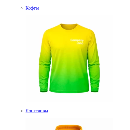
Кофты
Лонгсливы