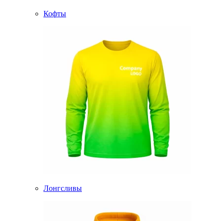
Кофты
Лонгсливы