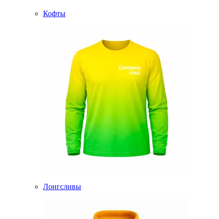
Кофты
Лонгсливы