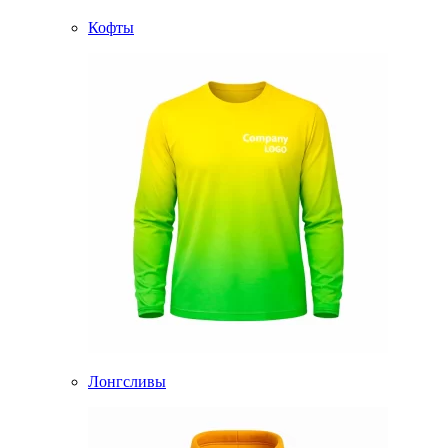
Кофты
Лонгсливы