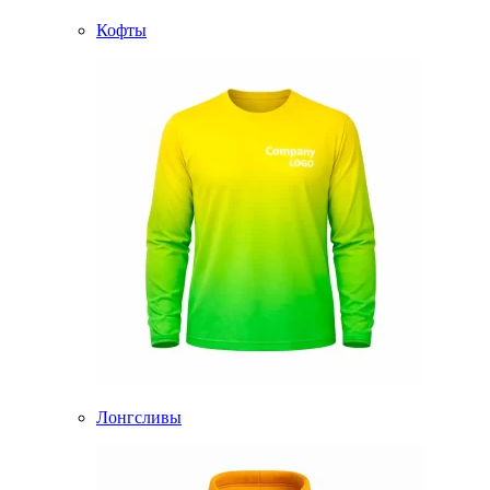
Кофты
Лонгсливы