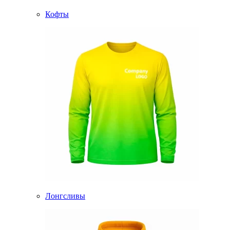
Кофты
Лонгсливы