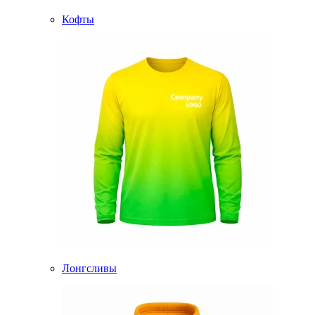
Кофты
Лонгсливы