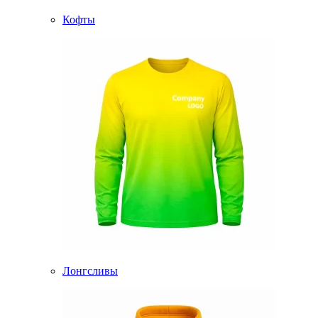
Кофты
Лонгсливы