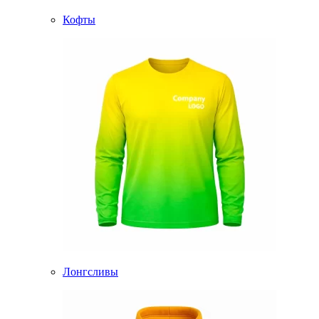
Кофты
Лонгсливы