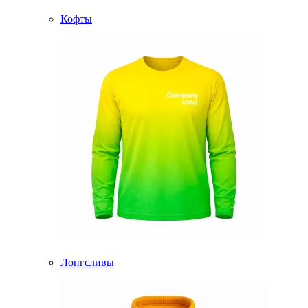
Кофты
Лонгсливы