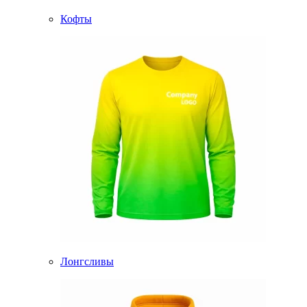
Кофты
Лонгсливы