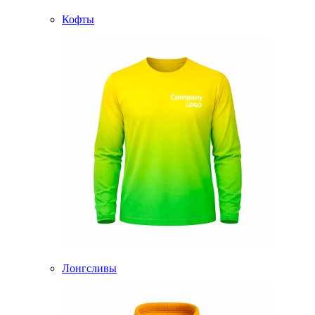
Кофты
Лонгсливы