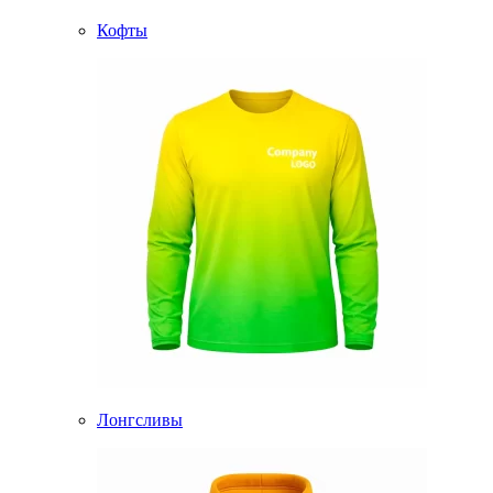
Кофты
Лонгсливы