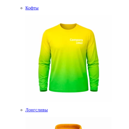
Кофты
Лонгсливы