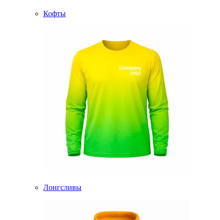
Кофты
Лонгсливы