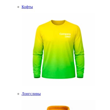
Кофты
Лонгсливы