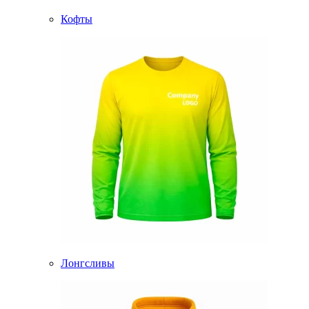
Кофты
Лонгсливы