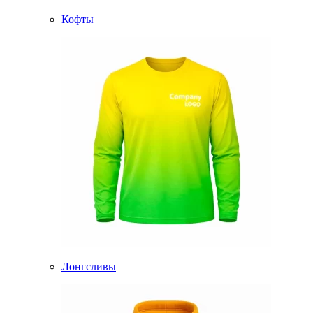
Кофты
Лонгсливы