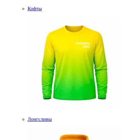
Кофты
Лонгсливы