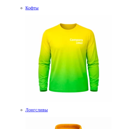
Кофты
Лонгсливы