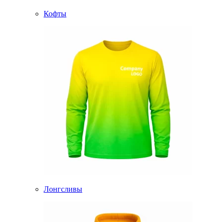
Кофты
Лонгсливы