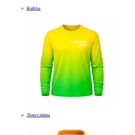
Кофты
Лонгсливы