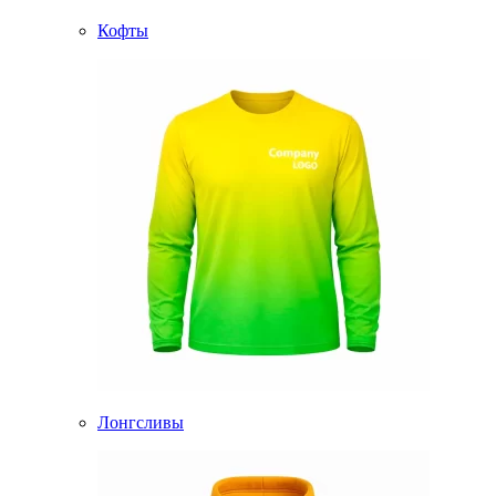
Кофты
Лонгсливы