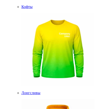
Кофты
Лонгсливы